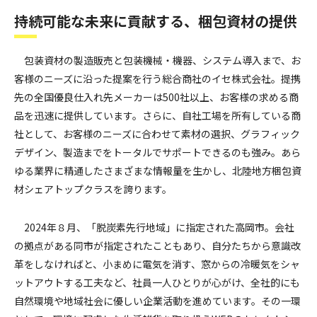
持続可能な未来に貢献する、梱包資材の提供
包装資材の製造販売と包装機械・機器、システム導入まで、お
客様のニーズに沿った提案を行う総合商社のイセ株式会社。提携
先の全国優良仕入れ先メーカーは500社以上、お客様の求める商
品を迅速に提供しています。さらに、自社工場を所有している商
社として、お客様のニーズに合わせて素材の選択、グラフィック
デザイン、製造までをトータルでサポートできるのも強み。あら
ゆる業界に精通したさまざまな情報量を生かし、北陸地方梱包資
材シェアトップクラスを誇ります。
2024年８月、「脱炭素先行地域」に指定された高岡市。会社
の拠点がある同市が指定されたこともあり、自分たちから意識改
革をしなければと、小まめに電気を消す、窓からの冷暖気をシャ
ットアウトする工夫など、社員一人ひとりが心がけ、全社的にも
自然環境や地域社会に優しい企業活動を進めています。その一環