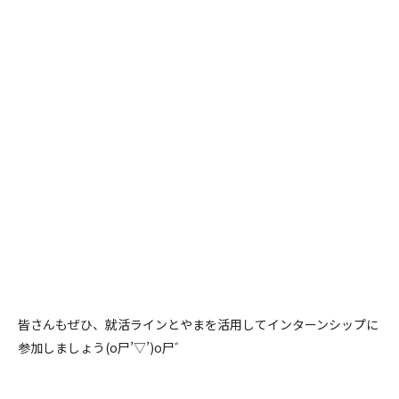
皆さんもぜひ、就活ラインとやまを活用してインターンシップに
参加しましょう(o尸’▽’)o尸゛