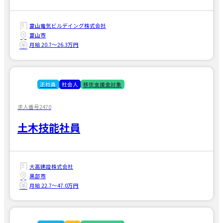
富山電気ビルデイング株式会社
富山市
月給 20.7〜26.3万円
正社員
社会人
移住支援金対象
求人番号2470
土木技能社員
大高建設株式会社
黒部市
月給 22.7〜47.0万円