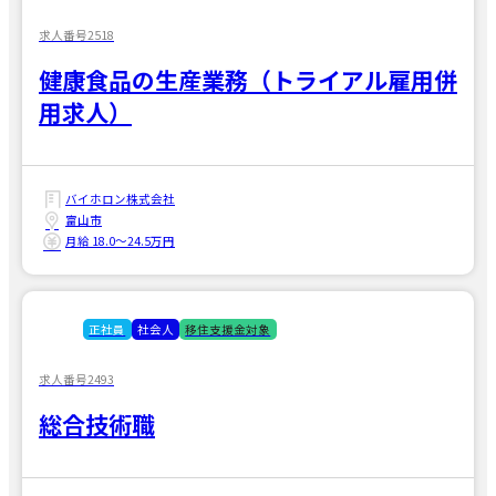
求人番号2518
健康食品の生産業務（トライアル雇用併
用求人）
バイホロン株式会社
富山市
月給 18.0〜24.5万円
正社員
社会人
移住支援金対象
求人番号2493
総合技術職