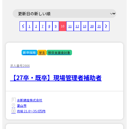
1
2
7
8
9
10
11
12
13
20
21
新卒採用
学生
移住支援金対象
求人番号2666
【27卒・既卒】現場管理者補助者
水新建設株式会社
富山市
月給 21.0〜35.0万円