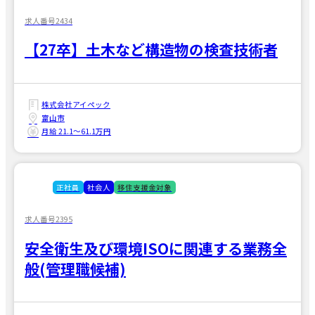
求人番号2434
【27卒】土木など構造物の検査技術者
株式会社アイペック
富山市
月給 21.1〜61.1万円
正社員
社会人
移住支援金対象
求人番号2395
安全衛生及び環境ISOに関連する業務全
般(管理職候補)