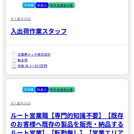
正社員
社会人
移住支援金対象
求人番号2658
入出荷作業スタッフ
志貴野メッキ株式会社
射水市
月給 18.1〜25.5万円
正社員
社会人
移住支援金対象
求人番号2619
ルート営業職【専門的知識不要】【既存
のお客様へ既存の製品を販売・納品する
ルート営業】【転勤無し】【営業エリア