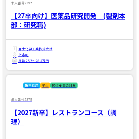
求人番号2392
【27卒向け】医薬品研究開発 (製剤本
部：研究職)
富士化学工業株式会社
上市町
月給 25.7〜28.4万円
新卒採用
学生
移住支援金対象
求人番号2375
【2027新卒】レストランコース（調
理）