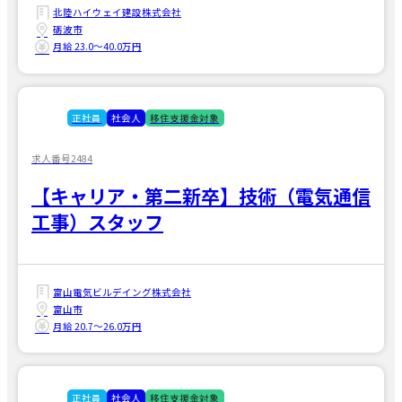
北陸ハイウェイ建設株式会社
砺波市
月給 23.0〜40.0万円
正社員
社会人
移住支援金対象
求人番号2484
【キャリア・第二新卒】技術（電気通信
工事）スタッフ
富山電気ビルデイング株式会社
富山市
月給 20.7〜26.0万円
正社員
社会人
移住支援金対象