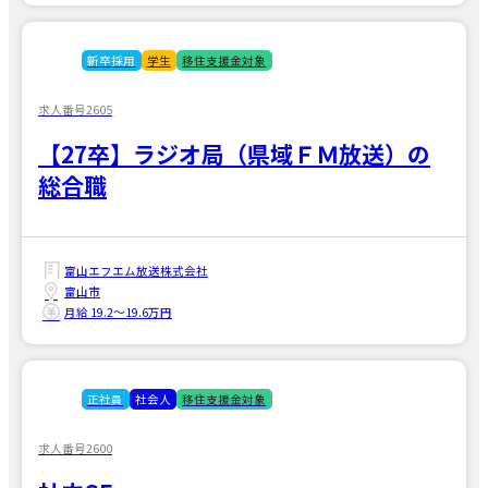
新卒採用
学生
移住支援金対象
求人番号2605
【27卒】ラジオ局（県域ＦＭ放送）の
総合職
富山エフエム放送株式会社
富山市
月給 19.2〜19.6万円
正社員
社会人
移住支援金対象
求人番号2600