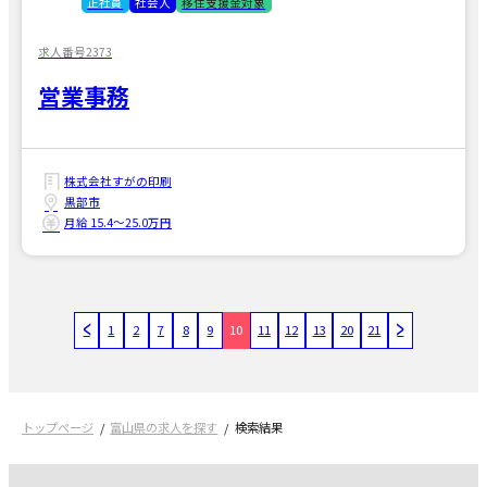
正社員
社会人
移住支援金対象
求人番号2373
営業事務
株式会社すがの印刷
黒部市
月給 15.4〜25.0万円
1
2
7
8
9
10
11
12
13
20
21
トップページ
富山県の求人を探す
検索結果