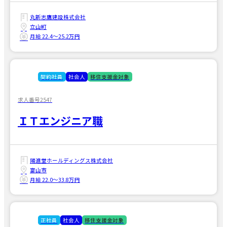
丸新志鷹建設株式会社
立山町
月給 22.4〜25.2万円
契約社員
社会人
移住支援金対象
求人番号2547
ＩＴエンジニア職
陽進堂ホールディングス株式会社
富山市
月給 22.0〜33.8万円
正社員
社会人
移住支援金対象