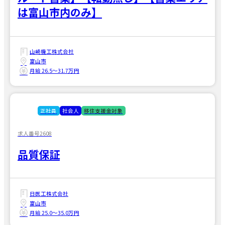
は富山市内のみ】
山崎機工株式会社
富山市
月給 26.5〜31.7万円
正社員
社会人
移住支援金対象
求人番号2608
品質保証
日医工株式会社
富山市
月給 25.0〜35.0万円