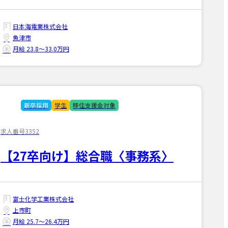
日本海電業株式会社
魚津市
月給 23.8〜33.0万円
新卒採用
学生
移住支援金対象
求人番号3352
【27卒向け】総合職〈事務系〉
富士化学工業株式会社
上市町
月給 25.7〜26.4万円