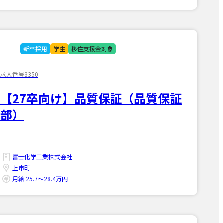
新卒採用
学生
移住支援金対象
求人番号3350
【27卒向け】品質保証（品質保証
部）
富士化学工業株式会社
上市町
月給 25.7〜28.4万円