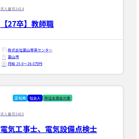
求人番号3414
【27卒】教師職
株式会社富山育英センター
富山市
月給 25.0〜26.0万円
正社員
社会人
移住支援金対象
求人番号3403
電気工事士、電気設備点検士