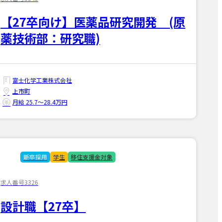
【27卒向け】医薬品研究開発 (原
薬技術部：研究職)
富士化学工業株式会社
上市町
月給 25.7〜28.4万円
新卒採用
学生
移住支援金対象
求人番号3326
設計職【27卒】