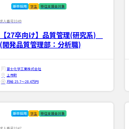
新卒採用
学生
移住支援金対象
求人番号3349
【27卒向け】品質管理(研究系)
(開発品質管理部：分析職)
富士化学工業株式会社
上市町
月給 25.7〜28.4万円
新卒採用
学生
移住支援金対象
求人番号3347