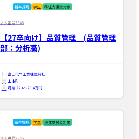
新卒採用
学生
移住支援金対象
求人番号3348
【27卒向け】品質管理 (品質管理
部：分析職)
富士化学工業株式会社
上市町
月給 22.4〜28.4万円
新卒採用
学生
移住支援金対象
求人番号3345