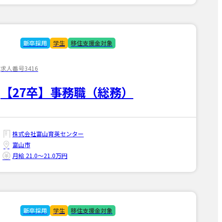
新卒採用
学生
移住支援金対象
求人番号3416
【27卒】事務職（総務）
株式会社富山育英センター
富山市
月給 21.0〜21.0万円
新卒採用
学生
移住支援金対象