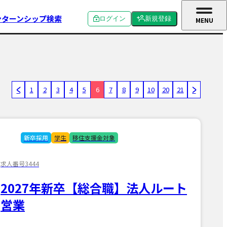
ンターンシップ検索
ログイン
新規登録
MENU
CLOSE
個人ログイン
個人新規登録
企業ログイン
企業新規登録
学校関係者ログイン
1
2
3
4
5
6
7
8
9
10
20
21
新卒採用
学生
移住支援金対象
求人番号3444
2027年新卒【総合職】法人ルート
営業