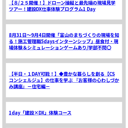
【８/２５開催！】ドローン操縦と最先端の現場見学
ツアー！建設DX仕事体験プログラム1 Day
8月31日～9月4日開催「富山のまちづくりの現場を知
る！施工管理職5daysインターンシップ」昼食付・現
場体験＆シミュレーションゲームあり/学部不問〇
【半日・１DAY可能！】◆豊かな暮らしを創る【CS
コンシェルジュ】の仕事を学ぶ 『お客様の心わしづか
み講座』－住宅編－
1day「建設×DX」体験コース