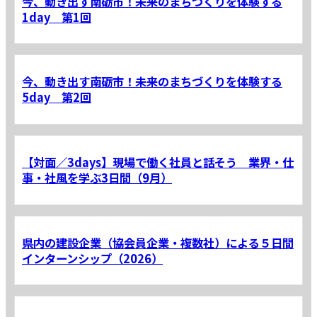
今、動き出す南砺市！未来のまちづくりを体験する
1day 第1回
今、動き出す南砺市！未来のまちづくりを体験する
5day 第2回
【対面／3days】現場で働く社員と話そう 業界・仕
事・社風を学ぶ3日間（9月）
県内の建設企業（協会員企業・複数社）による５日間
インターンシップ（2026）