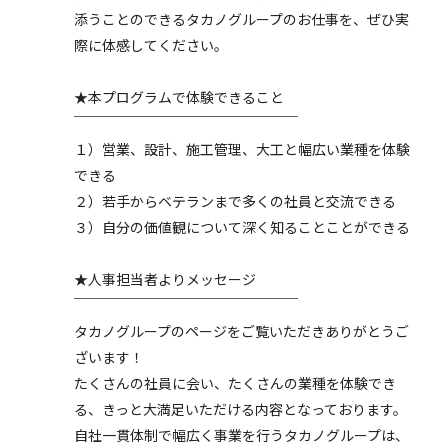
添うことのできるタカノグループのお仕事を、ぜひ実
際に体感してください。
★本プログラムで体験できること
￣￣￣￣￣￣￣￣￣￣￣￣￣￣￣￣
１）営業、設計、施工管理、大工と幅広い業種を体験
できる
２）若手からベテランまで多くの社員と交流できる
３）自分の価値観について深く知ることことができる
★人事担当者よりメッセージ
￣￣￣￣￣￣￣￣￣￣￣￣￣￣￣￣
タカノグループのページをご覧いただきありがとうご
ざいます！
たくさんの社員に会い、たくさんの業種を体験でき
る、きっと大満足いただける内容となっております。
自社一貫体制で幅広く事業を行うタカノグループは、