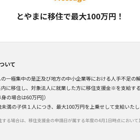
とやまに移住で最大100万円！
ついて
の一極集中の是正及び地方の中小企業等における人手不足の解
県内に移住し、対象法人に就業した方に移住支援金※を支給す
単身の場合は60万円]）
歳未満の子供１人につき、最大100万円を上乗せして支給いたし
住する場合は、移住支援金の申請日が属する年度の4月1日時点において1