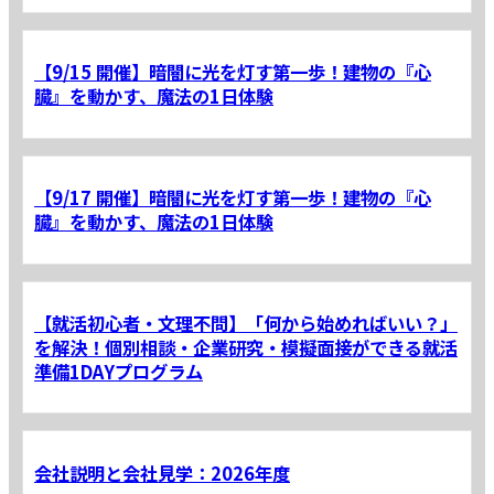
【9/15 開催】暗闇に光を灯す第一歩！建物の『心
臓』を動かす、魔法の1日体験
【9/17 開催】暗闇に光を灯す第一歩！建物の『心
臓』を動かす、魔法の1日体験
【就活初心者・文理不問】「何から始めればいい？」
を解決！個別相談・企業研究・模擬面接ができる就活
準備1DAYプログラム
会社説明と会社見学：2026年度