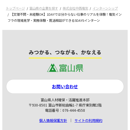
トップページ
富山県の企業を探す
株式会社中西電気
インターンシップ
【文理不問・未経験OK】1DAYでは分からない仕事のリアルを体験！電気イン
フラの現場見学・実務体験・就活相談ができる5DAYSインターン
みつかる、つながる、かなえる
お問い合わせ
富山県人材確保・活躍推進本部
〒930-8501 富山市新総曲輪1-7 県庁東別館2階
電話番号：076-444-4558
個人情報保護方針
サイトの利用規約