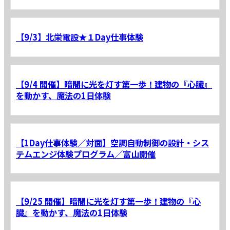
【9/3】北栄電設★１Day仕事体験
【9/4 開催】暗闇に光を灯す第一歩！建物の『心臓』
を動かす、魔法の1日体験
【1Day仕事体験／対面】空調自動制御の設計・シス
テムエンジ体験プログラム／富山開催
【9/25 開催】暗闇に光を灯す第一歩！建物の『心
臓』を動かす、魔法の1日体験