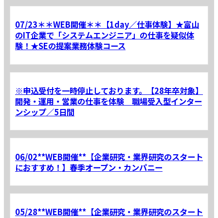
07/23＊＊WEB開催＊＊【1day／仕事体験】★富山
のIT企業で「システムエンジニア」の仕事を疑似体
験！★SEの提案業務体験コース
※申込受付を一時停止しております。【28年卒対象】
開発・運用・営業の仕事を体験 職場受入型インター
ンシップ／5日間
06/02**WEB開催**【企業研究・業界研究のスタート
におすすめ！】春季オープン・カンパニー
05/28**WEB開催**【企業研究・業界研究のスタート