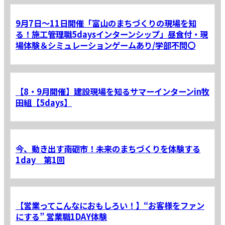
9月7日～11日開催「富山のまちづくりの現場を知
る！施工管理職5daysインターンシップ」昼食付・現
場体験＆シミュレーションゲームあり/学部不問〇
【8・9月開催】建設現場を知るサマーインターンin牧
田組【5days】
今、動き出す南砺市！未来のまちづくりを体験する
1day 第1回
【営業ってこんなにおもしろい！】“お客様をファン
にする” 営業職1DAY体験