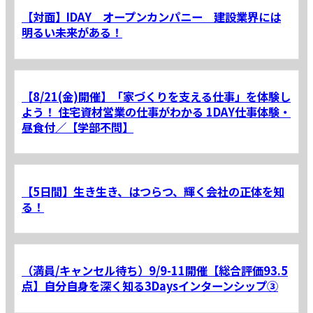
【対面】IDAY オープンカンパニー 建設業界には
明るい未来がある！
【8/21(金)開催】「家づくりを支える仕事」を体験し
よう！ 住宅資材営業の仕事がわかる 1DAY仕事体験・
昼食付／【学部不問】
【5日間】生き生き、はつらつ、輝く会社の正体を知
る！
（満員/キャンセル待ち）9/9-11開催【総合評価93.5
点】自分自身を深く知る3Daysインターンシップ③