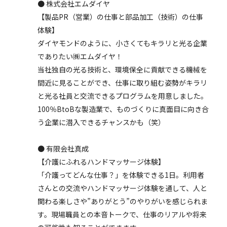
● 株式会社エムダイヤ
【製品PR（営業）の仕事と部品加工（技術）の仕事
体験】
ダイヤモンドのように、小さくてもキラリと光る企業
でありたい㈱エムダイヤ！
当社独自の光る技術と、環境保全に貢献できる機械を
間近に見ることができ、仕事に取り組む姿勢がキラリ
と光る社員と交流できるプログラムを用意しました。
100％BtoBな製造業で、ものづくりに真面目に向き合
う企業に潜入できるチャンスかも（笑）
● 有限会社真成
【介護にふれるハンドマッサージ体験】
「介護ってどんな仕事？」を体験できる1日。利用者
さんとの交流やハンドマッサージ体験を通して、人と
関わる楽しさや”ありがとう”のやりがいを感じられま
す。現場職員との本音トークで、仕事のリアルや将来