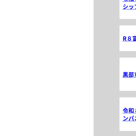
シッ
R８
黒部
令和
ンパ