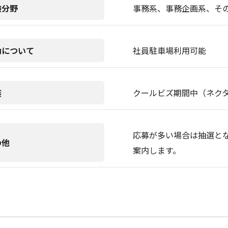
験分野
事務系、事務企画系、そ
勤について
社員駐車場利用可能
装
クールビズ期間中（ネク
応募が多い場合は抽選と
の他
案内します。