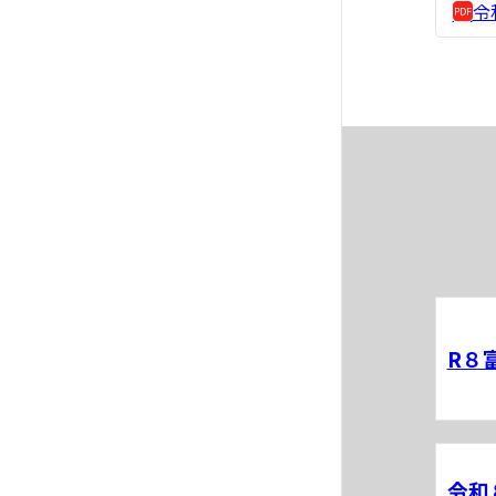
令
R８
令和