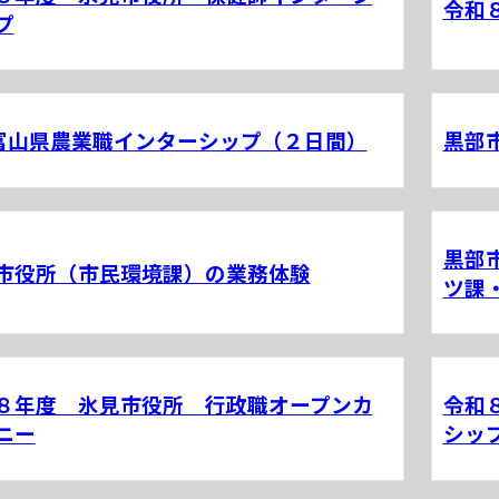
令和
プ
富山県農業職インターシップ（２日間）
黒部
黒部
市役所（市民環境課）の業務体験
ツ課
８年度 氷見市役所 行政職オープンカ
令和
ニー
シッ