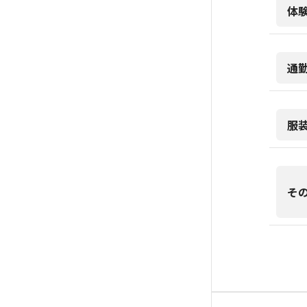
体
通
服
そ