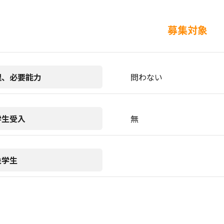
募集対象
理、必要能力
問わない
学生受入
無
象学生