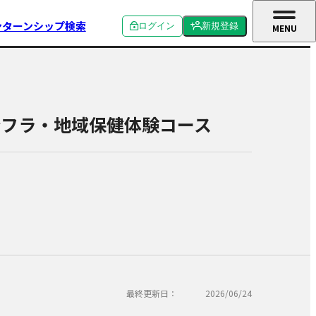
ンターンシップ検索
ログイン
新規登録
MENU
CLOSE
個人ログイン
個人新規登録
企業ログイン
企業新規登録
ンフラ・地域保健体験コース
学校関係者ログイン
最終更新日：
2026/06/24