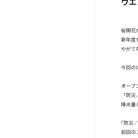
ウエ
桜開花
新年度
やがて
今回の
オープ
「防災
降水量
｢防災
前回の