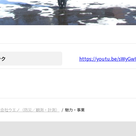
ンク
https://youtu.be/sWyG
式会社ウエノ（防災／観測・計測）
魅力・事業