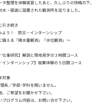
ータ整理を体験実習したあと、久しぶりの快晴の下、
射水・砺波に設置された観測所を巡りました。
に引き続き
みよう！ 防災・インターンシップ
に備える「降水量観測」「水位観測」～
／仕事研究】解説と現地見学の３時間コース
／インターンシップ】就業体験の５日間コース
年対象
･理系／学部･学科を問いません。
他、ご希望をお聞かせ下さい。
いプログラム内容は、お問い合せ下さい。