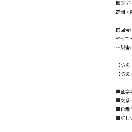
観測デ
高岡・
前回号
やって
～災害
【防災
【防災
■全学
■文系
■日程
■詳し