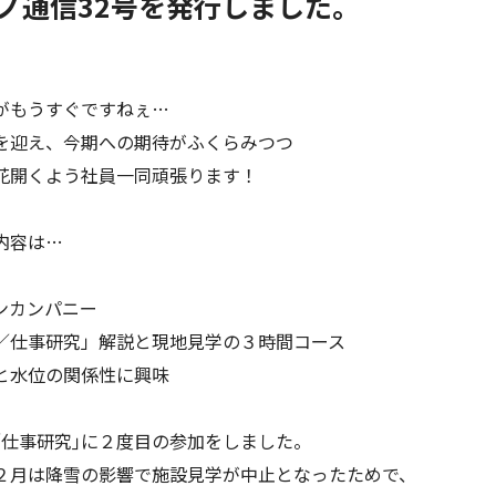
ノ通信32号を発行しました。
がもうすぐですねぇ…
を迎え、今期への期待がふくらみつつ
花開くよう社員一同頑張ります！
内容は…
ンカンパニー
／仕事研究」解説と現地見学の３時間コース
と水位の関係性に興味
／仕事研究｣に２度目の参加をしました。
２月は降雪の影響で施設見学が中止となったためで、