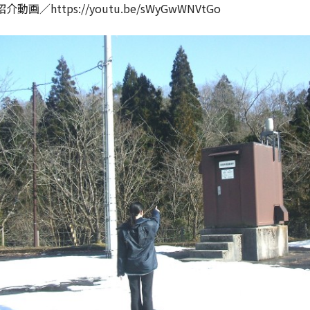
動画／https://youtu.be/sWyGwWNVtGo