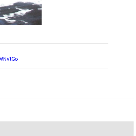
wWNVtGo