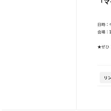
「マ
日時：令
会場：
★ぜひ
リ