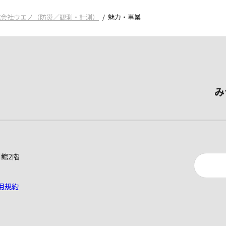
式会社ウエノ（防災／観測・計測）
魅力・事業
み
別館2階
用規約