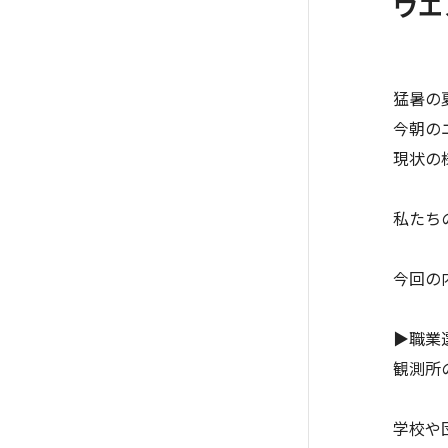
ウエ
猛暑の
今朝の
現状の
私たち
今回の
▶職業
観測所
学校や