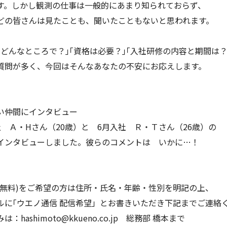
す。しかし観測の仕事は一般的にあまり知られておらず、
どの皆さんは見たことも、聞いたこともないと思われます。
はどんなところで？｣｢資格は必要？｣｢入社研修の内容と期間は
質問が多く、今回はそんなあなたの不安にお応えします。
い仲間にインタビュー
社 Ａ・Hさん（20歳）と 6月入社 Ｒ・Ｔさん（26歳）の
インタビューしました。彼らのコメントは いかに…！
(無料)をご希望の方は住所・氏名・年齢・性別を明記の上、
ルに｢ウエノ通信 配信希望」とお書きいただき下記までご連絡
は：hashimoto@kkueno.co.jp 総務部 橋本まで