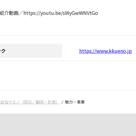
動画／https://youtu.be/sWyGwWNVtGo
ンク
https://www.kkueno.jp
式会社ウエノ（防災／観測・計測）
魅力・事業