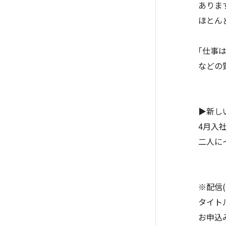
ありま
ほとん
｢仕事
などの
▶新し
4月入
二人に
※配信
タイト
お申込み