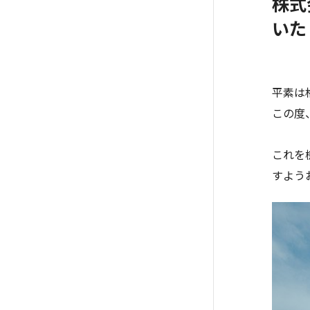
株式
いた
平素は
この度
これを
すよう