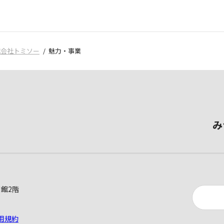
式会社トミソー
魅力・事業
み
別館2階
用規約