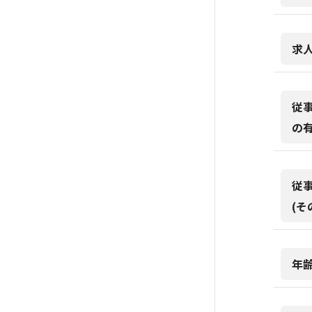
求
従
の
従
(そ
年