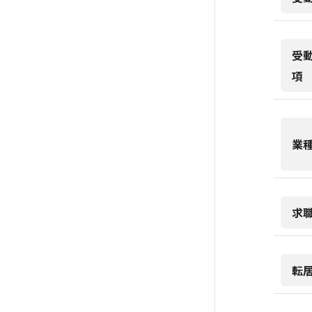
受
項
業
求
転