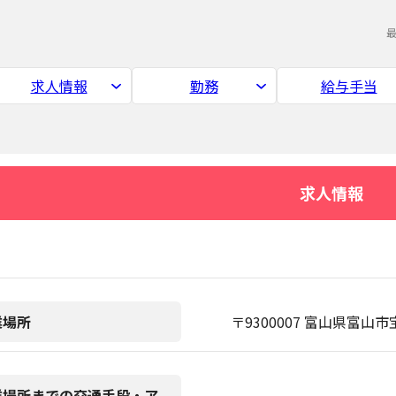
求人情報
勤務
給与手当
求人情報
業場所
〒9300007 富山県富山市
業場所までの交通手段・ア