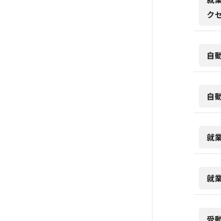
ク
自
自
就
就
受