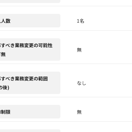
人人数
1名
事すべき業務変更の可能性
無
有無
事すべき業務変更の範囲
なし
の後)
齢制限
無