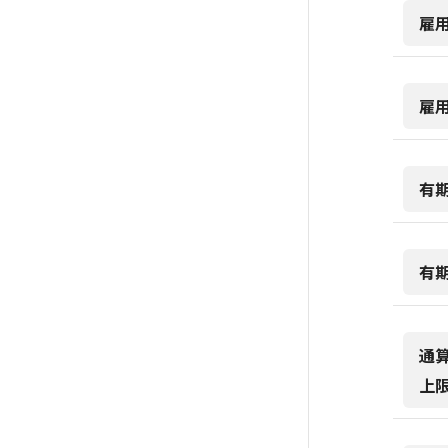
雇
雇
有
有
通
上