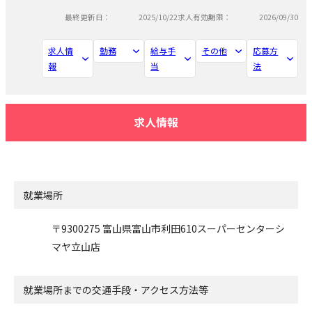
最終更新日：
2025/10/22
求人有効期限：
2026/09/30
求人情
勤務
給与手
その他
応募方
報
当
法
求人情報
就業場所
〒9300275 富山県富山市利田610スーパーセンターシ
マヤ立山店
就業場所までの交通手段・アクセス方法等