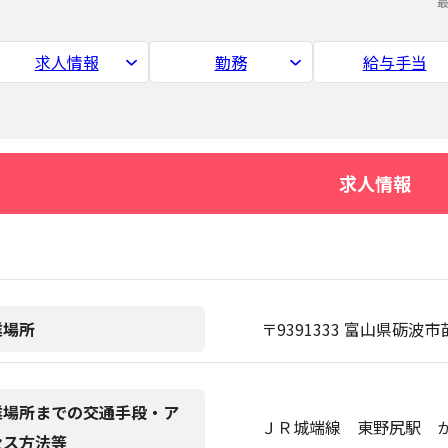
求人情報
勤務
給与手当
求人情報
業場所
〒9391333 富山県砺波
業場所までの交通手段・ア
ＪＲ城端線 東野尻駅 か
セス方法等