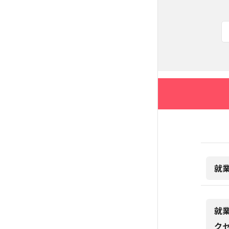
就
就
ク