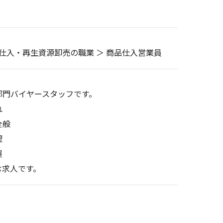
品仕入・再生資源卸売の職業 ＞ 商品仕入営業員
部門バイヤースタッフです。
れ
全般
理
握
む求人です。