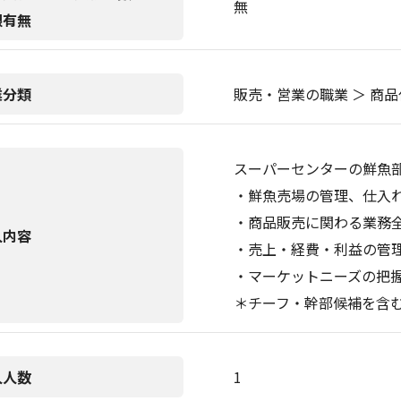
無
限有無
業分類
販売・営業の職業 ＞ 商
スーパーセンターの鮮魚
・鮮魚売場の管理、仕入
・商品販売に関わる業務
人内容
・売上・経費・利益の管
・マーケットニーズの把
＊チーフ・幹部候補を含
人人数
1