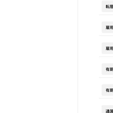
転
雇
雇
有
有
通