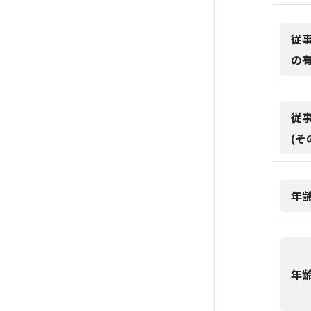
従
の
従
(そ
年
年