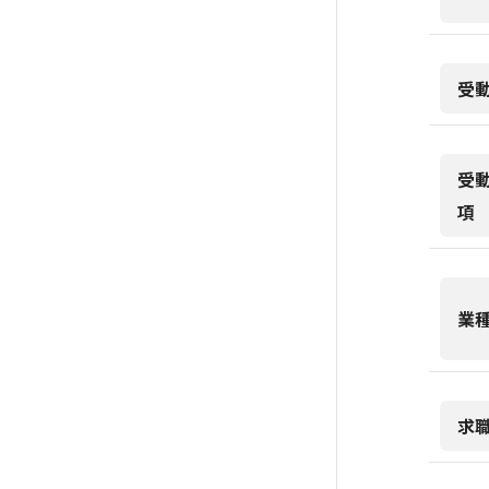
受
受
項
業
求