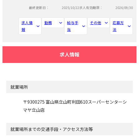
最終更新日：
2025/10/22
求人有効期限：
2026/09/30
求人情
勤務
給与手
その他
応募方
報
当
法
求人情報
就業場所
〒9300275 富山県立山町利田610スーパーセンターシ
マヤ立山店
就業場所までの交通手段・アクセス方法等