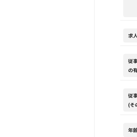
求
従
の
従
(そ
年