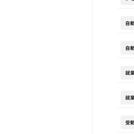
自
自
就
就
受