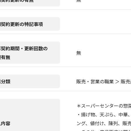
期契約更新の特記事項
算契約期間・更新回数の
無
限有無
業分類
販売・営業の職業 ＞ 販
＊スーパーセンターの惣
・揚げ物、天ぷら、中華
人内容
ング、値付け、陳列、販