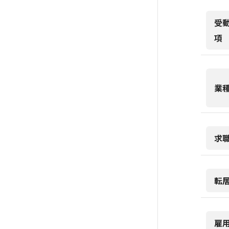
受
項
業
求
転
雇