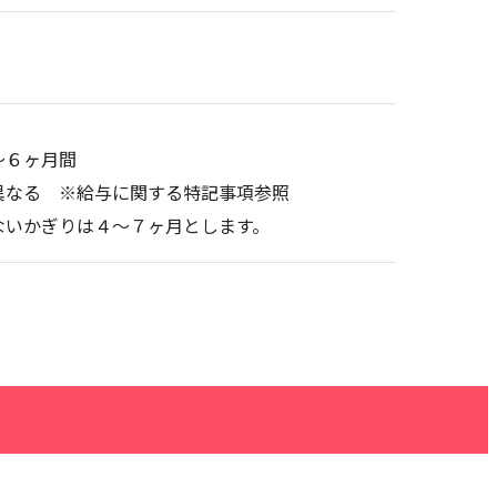
～６ヶ月間
異なる ※給与に関する特記事項参照
ないかぎりは４〜７ヶ月とします。