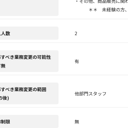
・その他、商品販売に関
＊＊ 未経験の方、応
人人数
2
事すべき業務変更の可能性
有
有無
事すべき業務変更の範囲
他部門スタッフ
の後)
齢制限
無