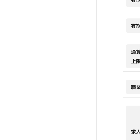
有
通
上
職
求