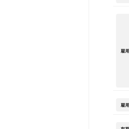
雇
雇
有