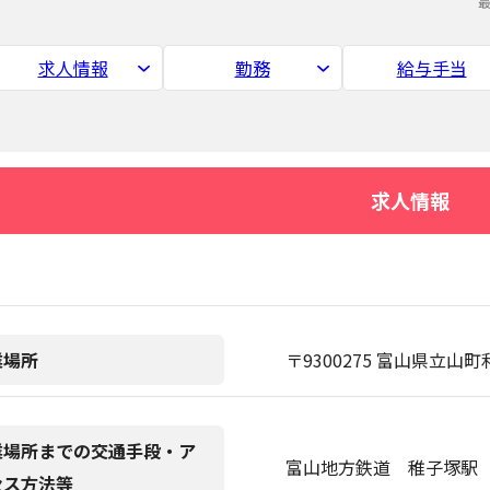
求人情報
勤務
給与手当
求人情報
業場所
〒9300275 富山県立
業場所までの交通手段・ア
富山地方鉄道 稚子塚駅 
セス方法等