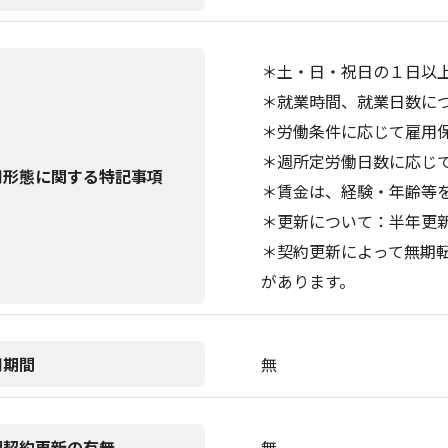
＊土・日・祝日の１日以
＊就業時間、就業日数に
＊労働条件に応じて雇用
＊週所定労働日数に応じ
用形態に関する特記事項
＊賃金は、経験・年齢等
＊更新について：半年更
＊契約更新によって無期
があります。
用期間
無
期契約更新の有無
無