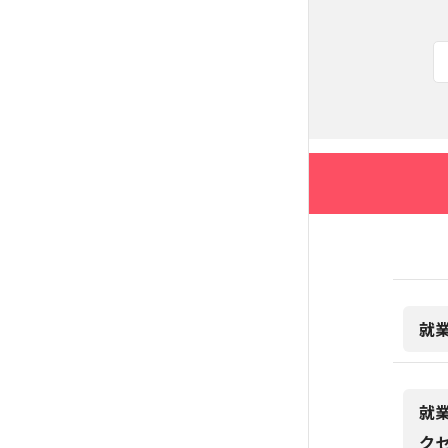
就
就
ク