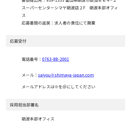
書類提出先：939-1333 富山県砺波市苗加６６４−２
スーパーセンターシマヤ砺波店２F 砺波本部オフィ
ス
応募書類の返戻：求人者の責任にて廃棄
応募受付
電話番号：
0763-88-2001
メール：
saiyou※shimaya-japan.com
メールアドレスは※を＠にしてください
採用担当部署名
砺波本部オフィス