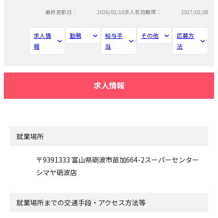
最終更新日：
2026/02/10
求人有効期限：
2027/02/28
求人情
勤務
給与手
その他
応募方
報
当
法
求人情報
就業場所
〒9391333 富山県砺波市苗加664-2スーパーセンター
シマヤ砺波店
就業場所までの交通手段・アクセス方法等