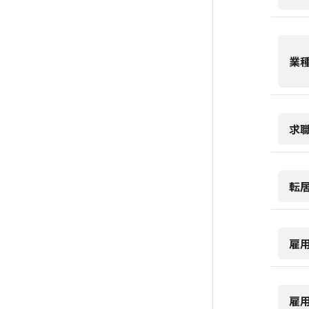
業
求
転
雇
雇