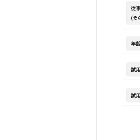
従
(そ
年
試
試