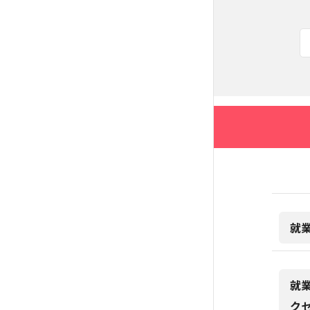
就
就
ク