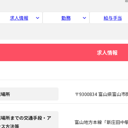
求人情報
勤務
給与手当
求人情報
業場所
〒9300834 富山県富山市問
業場所までの交通手段・ア
富山地方本線「新庄田中駅
セス方法等