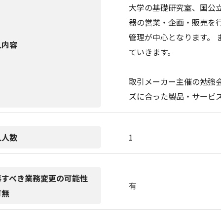
大学の基礎研究室、国公立
器の営業・企画・販売を行
管理が中心となります。 
人内容
ていきます。
取引メーカー主催の勉強
ズに合った製品・サービ
人人数
1
事すべき業務変更の可能性
有
有無