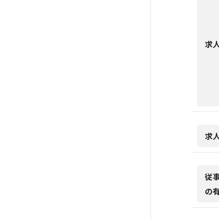
求
求
従
の