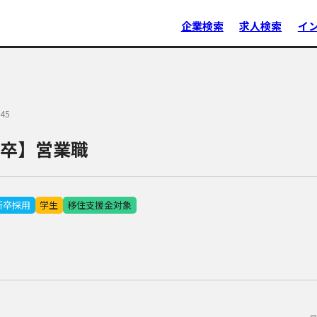
企業検索
求人検索
イ
45
7卒】営業職
新卒採用
学生
移住支援金対象