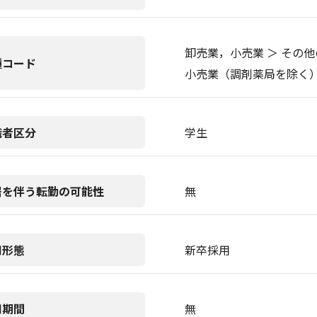
卸売業，小売業 ＞ その他
種コード
小売業（調剤薬局を除く
職者区分
学生
居を伴う転勤の可能性
無
用形態
新卒採用
用期間
無