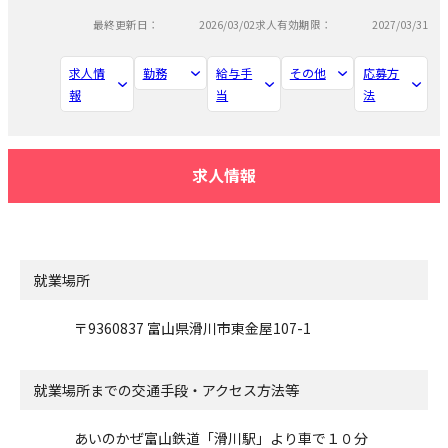
最終更新日：
2026/03/02
求人有効期限：
2027/03/31
求人情
勤務
給与手
その他
応募方
報
当
法
求人情報
就業場所
〒9360837 富山県滑川市東金屋107-1
就業場所までの交通手段・アクセス方法等
あいのかぜ富山鉄道「滑川駅」より車で１０分