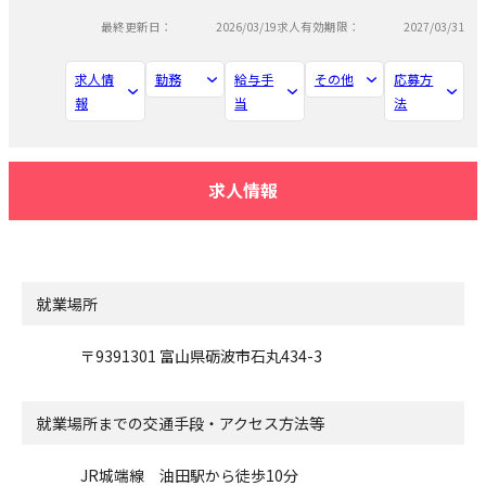
最終更新日：
2026/03/19
求人有効期限：
2027/03/31
求人情
勤務
給与手
その他
応募方
報
当
法
求人情報
就業場所
〒9391301 富山県砺波市石丸434-3
就業場所までの交通手段・アクセス方法等
JR城端線 油田駅から徒歩10分