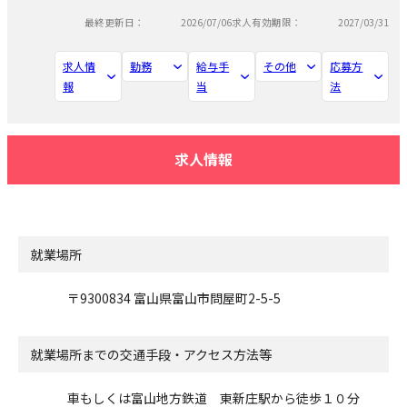
最終更新日：
2026/07/06
求人有効期限：
2027/03/31
求人情
勤務
給与手
その他
応募方
報
当
法
求人情報
就業場所
〒9300834 富山県富山市問屋町2-5-5
就業場所までの交通手段・アクセス方法等
車もしくは富山地方鉄道 東新庄駅から徒歩１０分