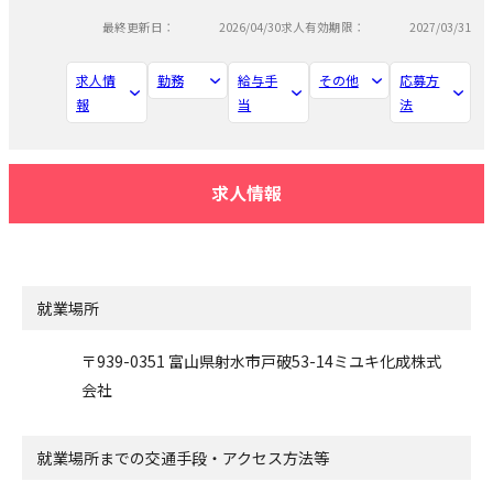
最終更新日：
2026/04/30
求人有効期限：
2027/03/31
求人情
勤務
給与手
その他
応募方
報
当
法
求人情報
就業場所
〒939-0351 富山県射水市戸破53-14ミユキ化成株式
会社
就業場所までの交通手段・アクセス方法等