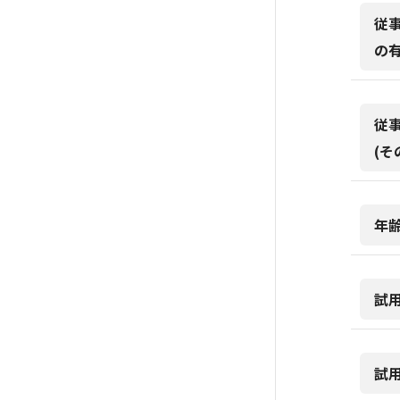
従
の
従
(そ
年
試
試