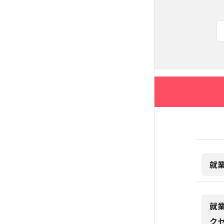
就
就
ク