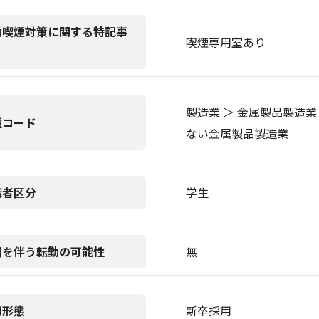
動喫煙対策に関する特記事
喫煙専用室あり
製造業 ＞ 金属製品製造業
種コード
ない金属製品製造業
職者区分
学生
居を伴う転勤の可能性
無
用形態
新卒採用