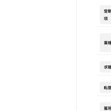
受
項
業
求
転
雇