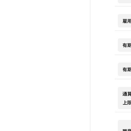
雇
有
有
通
上