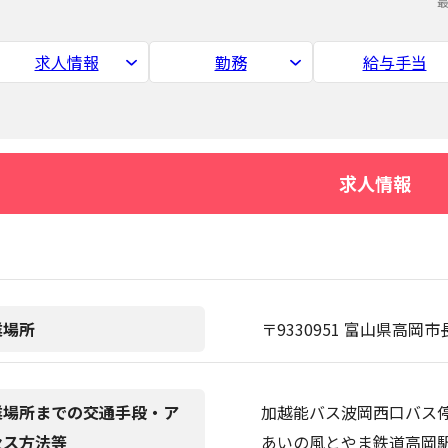
求人情報
勤務
給与手当
求人情報
業場所
〒9330951 富山県高岡市
業場所までの交通手段・ア
加越能バス波岡西口バス
セス方法等
あいの風とやま鉄道高岡