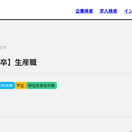
企業検索
求人検索
イ
575
7卒】生産職
新卒採用
学生
移住支援金対象