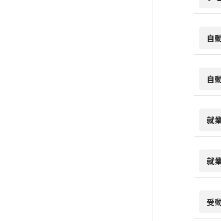
自
自
就
就
受