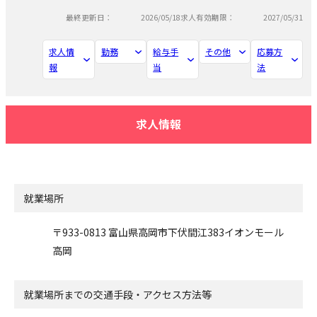
最終更新日：
2026/05/18
求人有効期限：
2027/05/31
求人情
勤務
給与手
その他
応募方
報
当
法
求人情報
就業場所
〒933-0813 富山県高岡市下伏間江383イオンモール
高岡
就業場所までの交通手段・アクセス方法等