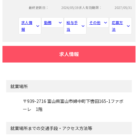
最終更新日：
2026/05/19
求人有効期限：
2027/05/31
求人情
勤務
給与手
その他
応募方
報
当
法
求人情報
就業場所
〒939-2716 富山県富山市婦中町下轡田165-1ファボ
ーレ 1階
就業場所までの交通手段・アクセス方法等