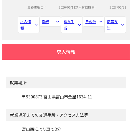
最終更新日：
2026/06/11
求人有効期限：
2027/05/31
求人情
勤務
給与手
その他
応募方
報
当
法
求人情報
就業場所
〒9300873 富山県富山市金屋1634-11
就業場所までの交通手段・アクセス方法等
富山西ICより車で8分