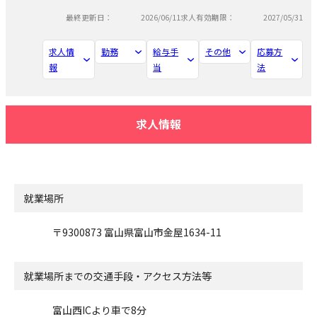
最終更新日：
2026/06/11
求人有効期限：
2027/05/31
求人情
勤務
給与手
その他
応募方
報
当
法
求人情報
就業場所
〒9300873 富山県富山市金屋1634-11
就業場所までの交通手段・アクセス方法等
富山西ICより車で8分