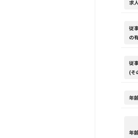
求
従
の
従
(そ
年
年