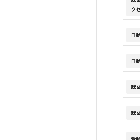
ク
自
自
就
就
受