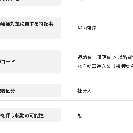
動喫煙対策に関する特記事
屋内禁煙
運輸業，郵便業 ＞ 道路貨
種コード
物自動車運送業（特別積
職者区分
社会人
居を伴う転勤の可能性
無