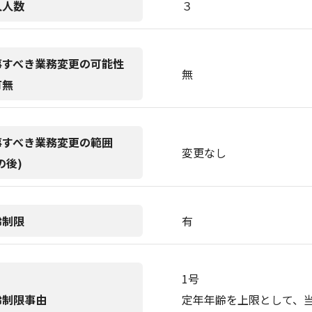
人人数
３
事すべき業務変更の可能性
無
有無
事すべき業務変更の範囲
変更なし
の後)
齢制限
有
1号
齢制限事由
定年年齢を上限として、