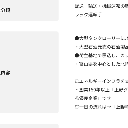
配送・輸送・機械運転の職
業分類
ラック運転手
●大型タンクローリーに
・大型石油元売の石油製
●荷主基地で積込し、ガ
・富山県を中心とした北
人内容
◎エネルギーインフラを
・創業150年以上「上野
る優良企業」です。
◎一日の流れは→「上野輸送