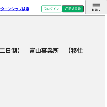
ンターンシップ検索
ログイン
新規登録
MENU
CLOSE
個人ログイン
個人新規登録
企業ログイン
企業新規登録
学校関係者ログイン
二日制） 富山事業所 【移住