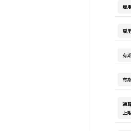
雇
雇
有
有
通
上