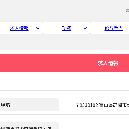
求人情報
勤務
給与手当
求人情報
業場所
〒9330102 富山県高岡市
業場所までの交通手段・ア