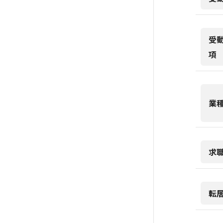
受
項
業
求
転