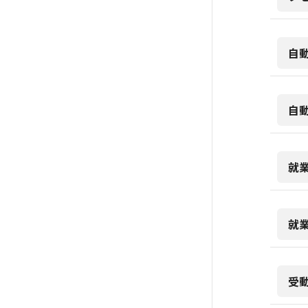
自
自
就
就
受