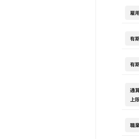
雇
有
有
通
上
職