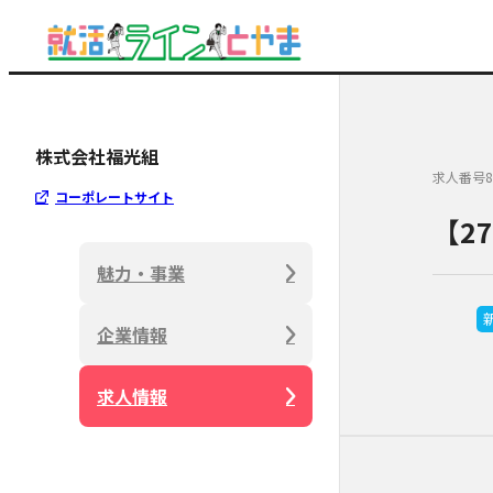
株式会社福光組
求人番号8
コーポレートサイト
【2
魅力・事業
企業情報
求人情報