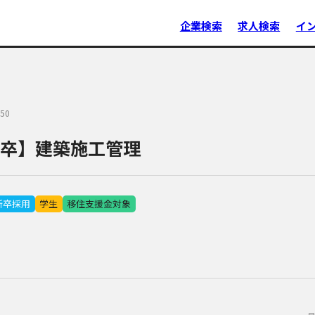
企業検索
求人検索
イ
50
7卒】建築施工管理
新卒採用
学生
移住支援金対象