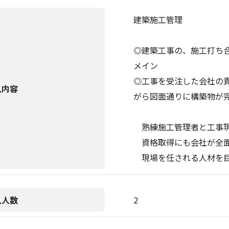
建築施工管理
◎建築工事の、施工打ち
メイン
◎工事を受注した会社の
人内容
がら図面通りに構築物が
熟練施工管理者と工事現
資格取得にも会社が全面
現場を任される人材を目
人人数
2