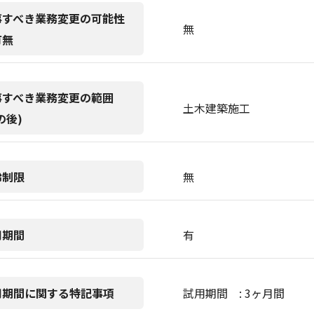
事すべき業務変更の可能性
無
有無
事すべき業務変更の範囲
土木建築施工
の後)
齢制限
無
用期間
有
用期間に関する特記事項
試用期間 : 3ヶ月間