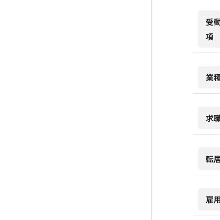
受
項
業
求
転
雇