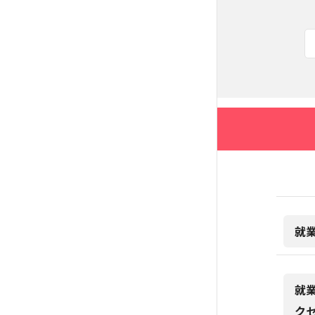
就
就
ク