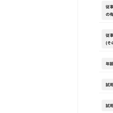
従
の
従
(そ
年
試
試