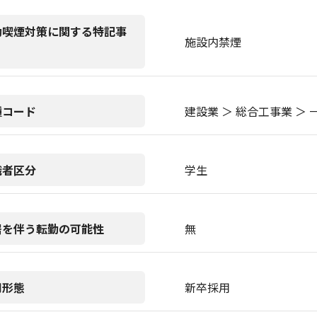
動喫煙対策に関する特記事
施設内禁煙
種コード
建設業 ＞ 総合工事業 ＞
職者区分
学生
居を伴う転勤の可能性
無
用形態
新卒採用