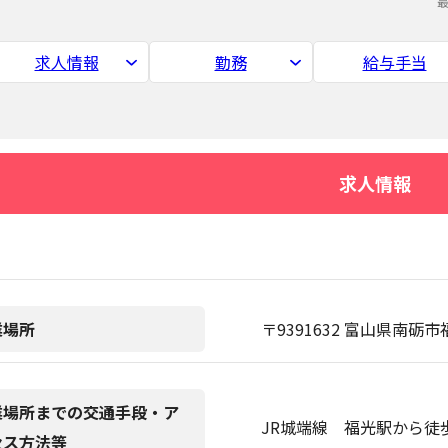
求人情報
勤務
給与手当
求人情報
業場所
〒9391632 富山県南砺市福
業場所までの交通手段・ア
JR城端線 福光駅から徒
セス方法等