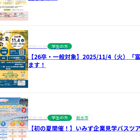
2025.11.04
学生の方
【26卒・一般対象】2025/11/4（火
ます！
2025.08.18
学生の方
射水市
【初の夏開催！】いみず企業見学バスツ