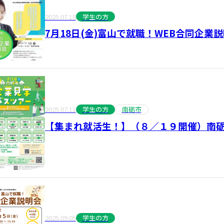
2025.07.18
学生の方
7月18日(金)富山で就職！WEB合同企業
2025.07.11
学生の方
南砺市
【集まれ就活生！】（８／１９開催）南
2025.09.05
学生の方