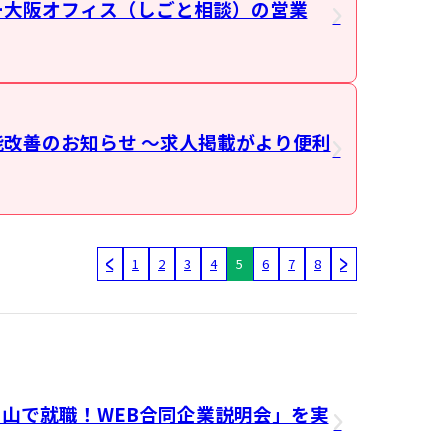
ー大阪オフィス（しごと相談）の営業
改善のお知らせ ～求人掲載がより便利
1
2
3
4
5
6
7
8
）「富山で就職！WEB合同企業説明会」を実