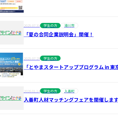
2025.07.31
学生の方
滑川市
「夏の合同企業説明会」開催！
2025.07.29
学生の方
「とやまスタートアッププログラム in 
2026.01.14
学生の方
入善町
入善町人材マッチングフェアを開催しま