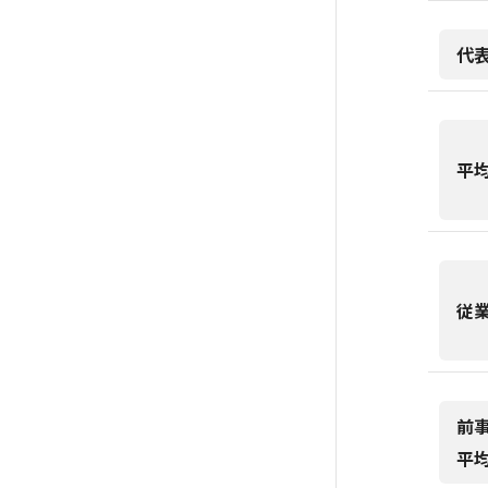
代
平
従
前
平