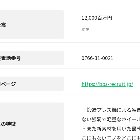
12,000百万円
上高
現在
表電話番号
0766-31-0021
用ページ
https://bbs-recruit.jp/
・鍛造プレス機による独
ない強靭で軽量なホイー
人の特徴
・また新素材を用いた最
こにもないモノをどこに