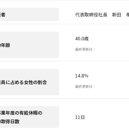
表者
代表取締役社長 新田 
40.0歳
均年齢
最終更新日：
14.8％
業員に占める女性の割合
最終更新日：
事業年度の有給休暇の
11日
均取得日数