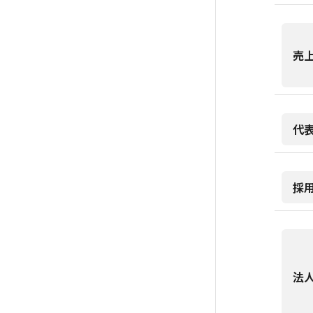
売
代
採
法