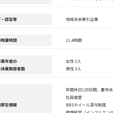
賞・認定等
地域未来牽引企業
均残業時間
11.4時間
事業年度の
女性 1人
児休業取得者数
男性 3人
年間休日120日間、慶弔
社員食堂
利厚生情報
BBSホイール貸与制度
健康経営（インフルエン