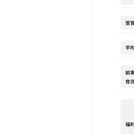
受
平
前
育
福