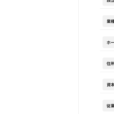
設
業
ホ
住
資
従