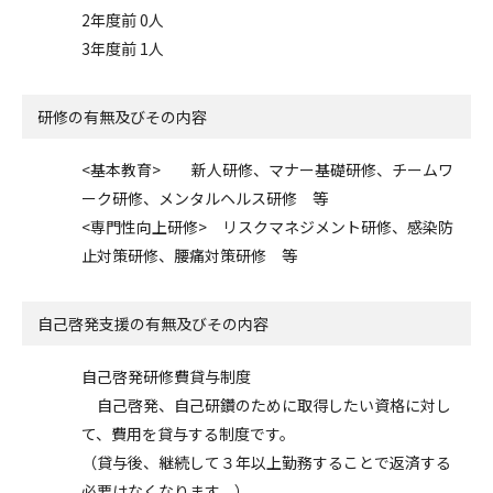
2年度前 0人
3年度前 1人
研修の有無及びその内容
<基本教育> 新人研修、マナー基礎研修、チームワ
ーク研修、メンタルヘルス研修 等
<専門性向上研修> リスクマネジメント研修、感染防
止対策研修、腰痛対策研修 等
自己啓発支援の
有無及びその内容
自己啓発研修費貸与制度
自己啓発、自己研鑽のために取得したい資格に対し
て、費用を貸与する制度です。
（貸与後、継続して３年以上勤務することで返済する
必要はなくなります。）