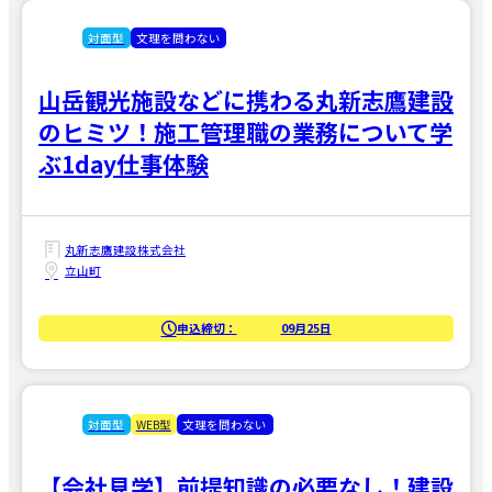
対面型
文理を問わない
山岳観光施設などに携わる丸新志鷹建設
のヒミツ！施工管理職の業務について学
ぶ1day仕事体験
丸新志鷹建設株式会社
立山町
申込締切：
09月25日
対面型
WEB型
文理を問わない
【会社見学】前提知識の必要なし！建設