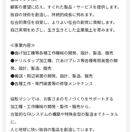
顧客の要望に応え、すぐれた製品・サービスを提供します。
独自の技術を創造し、持続的成長に努めます。
社会的責任を自覚し、よりよい社会の創世に貢献します。
自己実現をめざし、生き生きとした企業風土を育みます。
≪事業内容≫
●曲げ加工機等各種工作機械の開発、設計、製造、販売
●ドリルタップ加工機、穴あけプレス等各種専用装置の開
発、設計、製造、販売
●搬送・周辺装置の開発、設計、製造、販売
●各種工作・専門装置等の修理メンテナンス
協和マシンでは、お客さまのモノづくりをサポートする
加工機・工作機械の開発・製作・販売から、
合理的なFAシステムの構築や特殊金型の製造までトータル
に、
人と地球に快い独自の製品を創造しています。