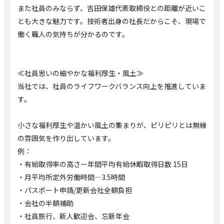
また社員のみならず、吉田保雄代表取締役との距離が近いこ
とも大きな魅力です。技術者出身の社長だからこそ、現場で
働く職人の気持ちが分かるのです。
≪社員思いの細やかな福利厚生・風土≫
当社では、社員のライフワークバランス向上を推進していま
す。
小さな福利厚生や温かい風土の集まりが、ピリピリとは無縁
の雰囲気を作り出しています。
例：
・有給取得率の高さー年間平均有給休暇取得日数 15日
・月平均所定外労働時間―3.5時間
・パスポート申請/更新会社全額負担
・会社の半額補助
・社員旅行、新人歓迎会、忘新年会