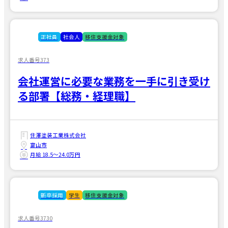
正社員
社会人
移住支援金対象
求人番号373
会社運営に必要な業務を一手に引き受け
る部署【総務・経理職】
住澤塗装工業株式会社
富山市
月給 18.5〜24.0万円
新卒採用
学生
移住支援金対象
求人番号3730