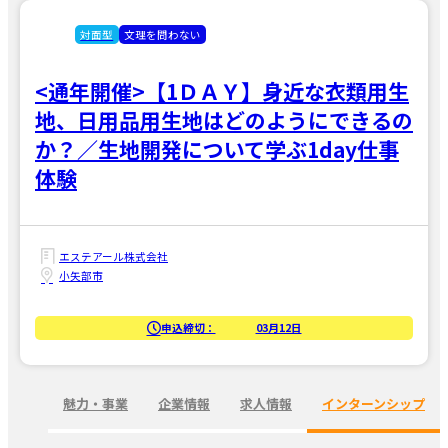
対面型
文理を問わない
<通年開催>【1ＤＡＹ】身近な衣類用生
地、日用品用生地はどのようにできるの
か？／生地開発について学ぶ1day仕事
体験
エステアール株式会社
小矢部市
申込締切：
03月12日
魅力・事業
企業情報
求人情報
インターンシップ