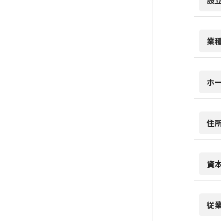
設
業
ホ
住
資
従