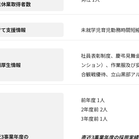
児休業取得者数
育て支援情報
未就学児育児勤務時間短
社員表彰制度、慶弔見舞
利厚生情報
ンション）、作業服及び
合観戦優待、立山黒部ア
前年度 1人
2年度前 2人
3年度前 1人
近3事業年度の
直近3事業年度の採用実績(