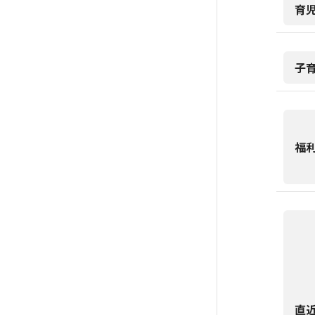
育
子
福
直