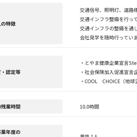
交通信号、照明灯、道路
交通インフラ整備を行っ
人の特徴
交通インフラの整備を通
会社見学を随時行ってい
・とやま健康企業宣言Ste
賞・認定等
・社会保険加入促進宣言
・COOL CHOICE（
均残業時間
10.0時間
事業年度の
男性 1人