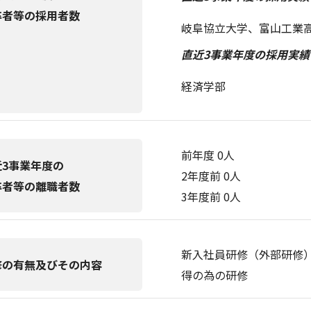
卒者等の採用者数
岐阜協立大学、富山工業
直近3事業年度の採用実績
経済学部
前年度 0人
近3事業年度の
2年度前 0人
卒者等の離職者数
3年度前 0人
新入社員研修（外部研修
修の有無及びその内容
得の為の研修