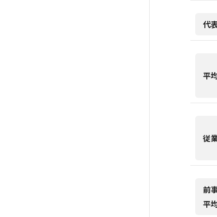
代
平
従
前
平