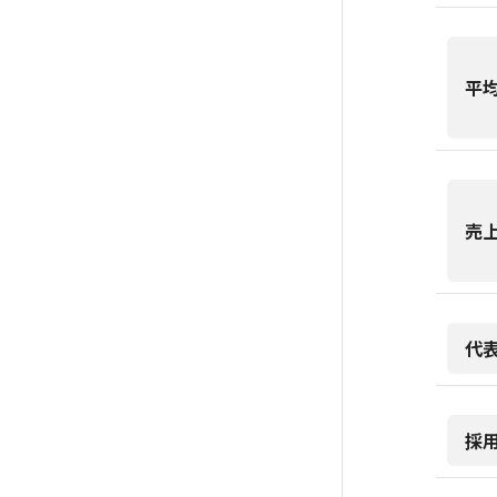
平
売
代
採