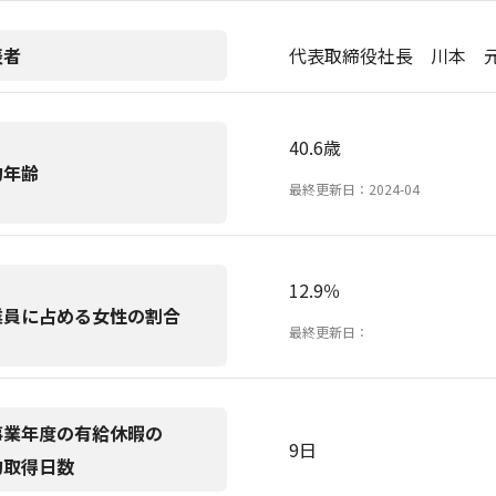
表者
代表取締役社長 川本 
40.6歳
均年齢
最終更新日：2024-04
12.9％
業員に占める女性の割合
最終更新日：
事業年度の有給休暇の
9日
均取得日数