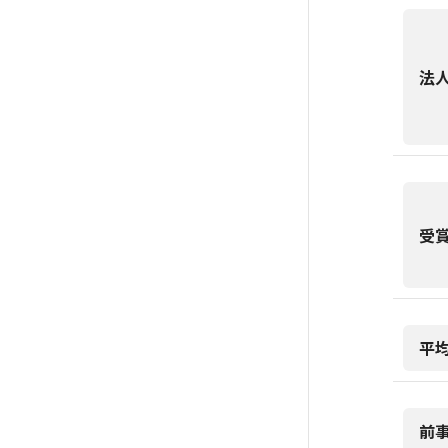
法
受
平
前