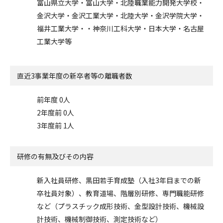
富山県立大学・富山大学・北陸職業能力開発大学校・
金沢大学・金沢工業大学・北陸大学・金沢学院大学・
福井工業大学・・神奈川工科大学・日本大学・名古屋
工業大学等
直近3事業年度の
新卒者等の離職者数
前年度 0人
2年度前 0人
3年度前 1人
研修の有無及びその内容
新入社員研修、黒田若手育成塾（入社3年目までの新
卒社員対象）、教育道場、階層別研修、専門職能研修
など（プラスチック成形技術、金型設計技術、機械設
計技術、機械制御技術、測定技術など）