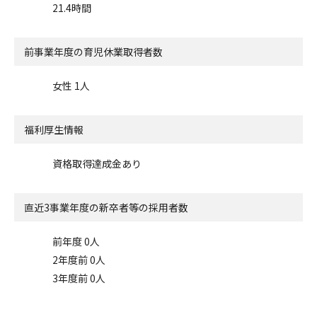
21.4時間
前事業年度の
育児休業取得者数
女性 1人
福利厚生情報
資格取得達成金あり
直近3事業年度の
新卒者等の採用者数
前年度 0人
2年度前 0人
3年度前 0人