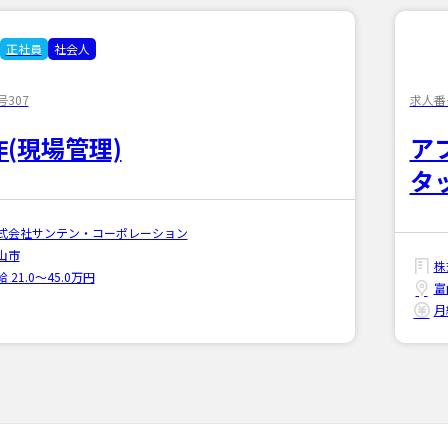
正社員
社会人
307
求人番
(現場管理)
ア
タ
式会社サンテン・コーポレーション
山市
株
 21.0〜45.0万円
富
月