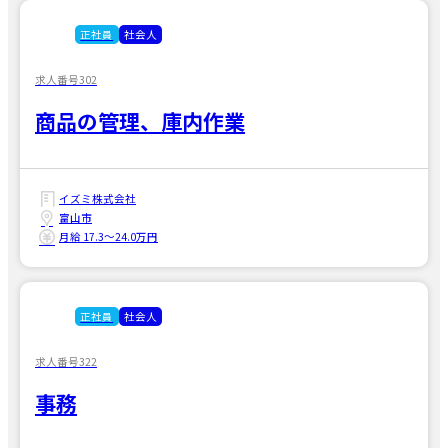
正社員
社会人
求人番号302
商品の管理、庫内作業
イズミ株式会社
富山市
月給 17.3〜24.0万円
正社員
社会人
求人番号322
事務