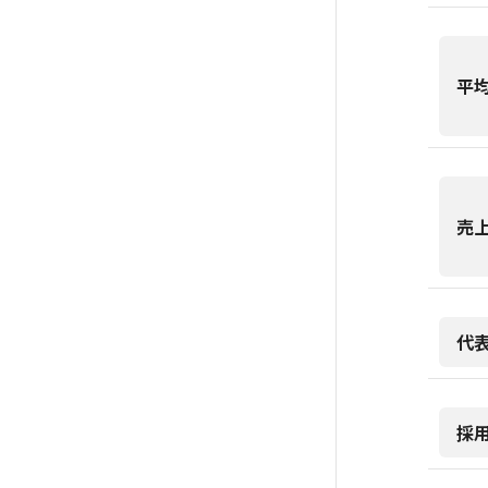
平
売
代
採