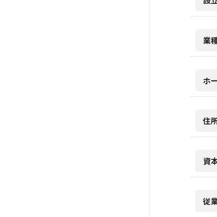
設
業
ホ
住
資
従