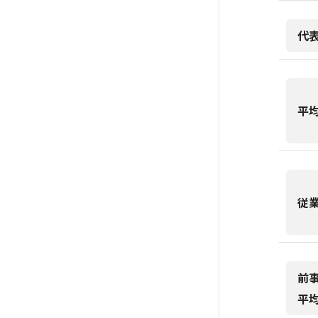
代
平
従
前
平