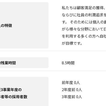
私たちは顧客満足の獲得
ならびに社員の利潤追求
す。 そのためには個人の
人の特徴
がら様々な分野において
を利用する多くの方へ自
が目標です。
均残業時間
8.5時間
前年度 0人
近3事業年度の
2年度前 0人
卒者等の採用者数
3年度前 0人