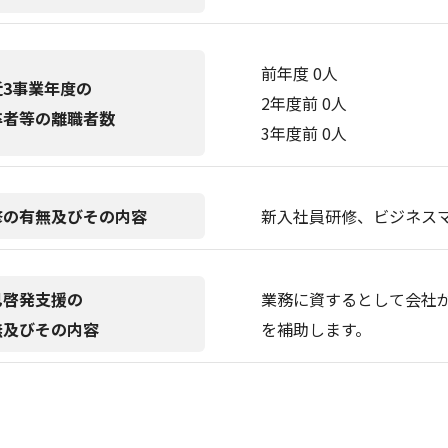
前年度 0人
近3事業年度の
2年度前 0人
卒者等の離職者数
3年度前 0人
修の有無及びその内容
新入社員研修、ビジネス
己啓発支援の
業務に資するとして会社
無及びその内容
を補助します。