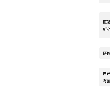
直
新
研
自
有