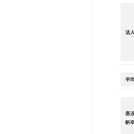
法
平
直
新