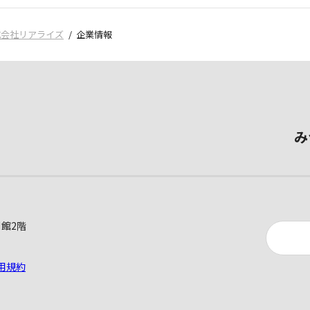
式会社リアライズ
企業情報
み
別館2階
用規約