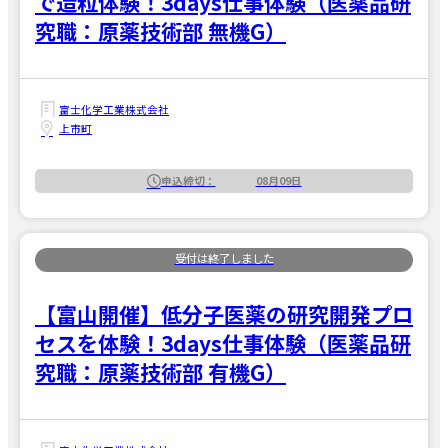
で造粒体験！3days仕事体験（医薬品研
究職：原薬技術部 無機G）
富士化学工業株式会社
上市町
申込締切：
08月09日
【富山開催】低分子医薬の研究開発プロ
セスを体験！3days仕事体験（医薬品研
究職：原薬技術部 有機G）