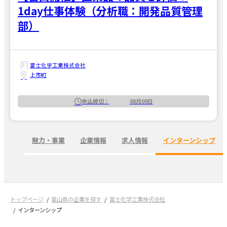
1day仕事体験（分析職：開発品質管理
部）
富士化学工業株式会社
上市町
申込締切：
08月09日
魅力・事業
企業情報
求人情報
インターンシップ
トップページ
富山県の企業を探す
富士化学工業株式会社
インターンシップ