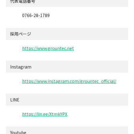
代表電話番号
0766-28-1789
採用ページ
https://www.grountec.net
Instagram
https://www.instagram.com/grountec_official/
LINE
https://lin.ee/XtmkYPX
Youtube