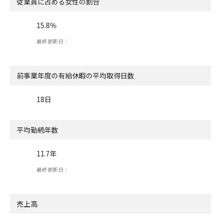
従業員に占める女性の割合
15.8％
最終更新日：
前事業年度の有給休暇の
平均取得日数
18日
平均勤続年数
11.7年
最終更新日：
売上高