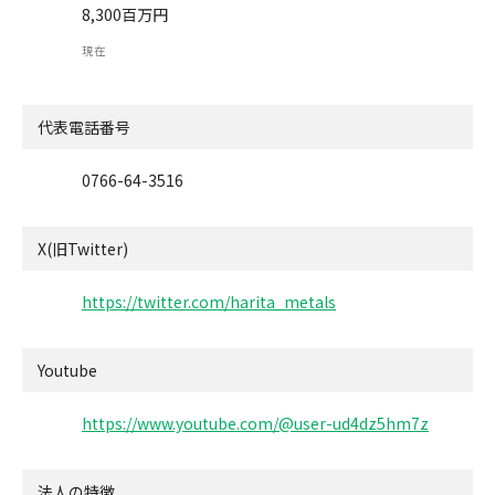
8,300百万円
現在
代表電話番号
0766-64-3516
X(旧Twitter)
https://twitter.com/harita_metals
Youtube
https://www.youtube.com/@user-ud4dz5hm7z
法人の特徴